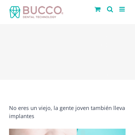
Saltar
al
contenido
No eres
un viejo,
la gente
joven
también
lleva
implantes
No eres un viejo, la gente joven también lleva
implantes
Ver