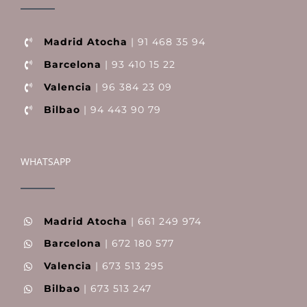
Madrid Atocha
| 91 468 35 94
Barcelona
| 93 410 15 22
Valencia
| 96 384 23 09
Bilbao
| 94 443 90 79
WHATSAPP
Madrid Atocha
| 661 249 974
Barcelona
| 672 180 577
Valencia
| 673 513 295
Bilbao
| 673 513 247