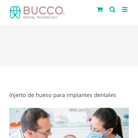
Saltar
al
contenido
Injerto de
hueso
para
implantes
dentales
Injerto de hueso para implantes dentales
Ver
imagen
más