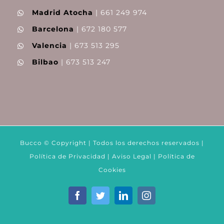
Madrid Atocha
| 661 249 974
Barcelona
| 672 180 577
Valencia
| 673 513 295
Bilbao
| 673 513 247
Bucco © Copyright | Todos los derechos reservados |
Política de Privacidad
|
Aviso Legal
|
Política de
Cookies
Facebook
Twitter
LinkedIn
Instagram