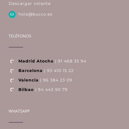
Descargar volante
hola@bucco.es
TELÉFONOS
Madrid Atocha
| 91 468 35 94
Barcelona
| 93 410 15 22
Valencia
| 96 384 23 09
Bilbao
| 94 443 90 79
WHATSAPP