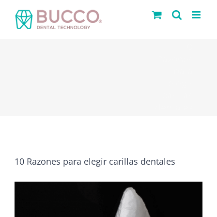
Saltar
al
contenido
10
Razones
para
elegir
carillas
dentales
10 Razones para elegir carillas dentales
Ver
imagen