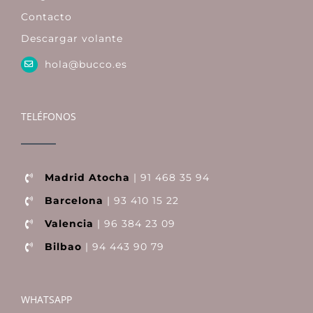
Contacto
Descargar volante
hola@bucco.es
TELÉFONOS
Madrid Atocha
| 91 468 35 94
Barcelona
| 93 410 15 22
Valencia
| 96 384 23 09
Bilbao
| 94 443 90 79
WHATSAPP