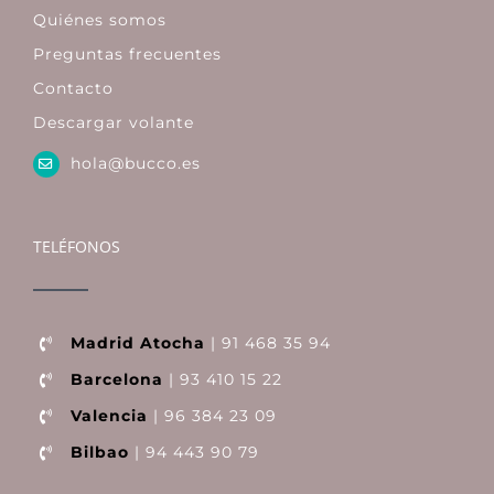
Quiénes somos
Preguntas frecuentes
Contacto
Descargar volante
hola@bucco.es
TELÉFONOS
Madrid Atocha
| 91 468 35 94
Barcelona
| 93 410 15 22
Valencia
| 96 384 23 09
Bilbao
| 94 443 90 79