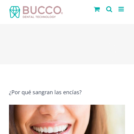
Saltar
al
contenido
¿Por
qué
sangran
las
encías?
¿Por qué sangran las encías?
Ver
imagen
más