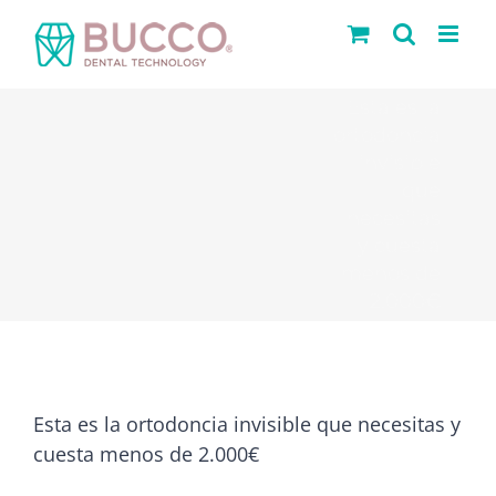
Saltar
al
contenido
Esta es la
ortodoncia
invisible
que
necesitas
y cuesta
menos de
2.000€
Esta es la ortodoncia invisible que necesitas y
cuesta menos de 2.000€