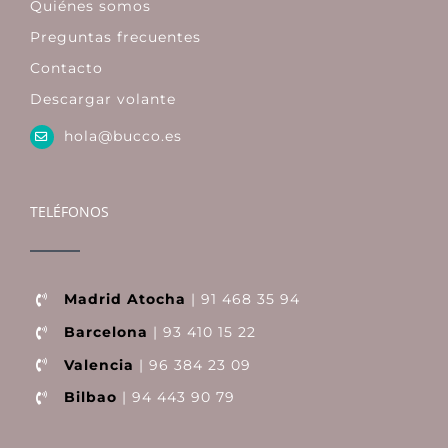
Quiénes somos
Preguntas frecuentes
Contacto
Descargar volante
hola@bucco.es
TELÉFONOS
Madrid Atocha
| 91 468 35 94
Barcelona
| 93 410 15 22
Valencia
| 96 384 23 09
Bilbao
| 94 443 90 79