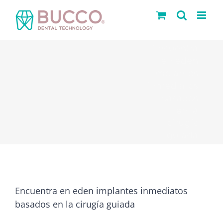
Saltar
al
contenido
Encuentra
en eden
implantes
inmediatos
basados
en la
cirugía
guiada
Encuentra en eden implantes inmediatos
basados en la cirugía guiada