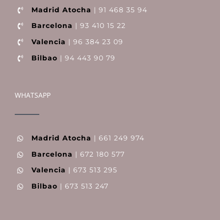
Madrid Atocha
| 91 468 35 94
Barcelona
| 93 410 15 22
Valencia
| 96 384 23 09
Bilbao
| 94 443 90 79
WHATSAPP
Madrid Atocha
| 661 249 974
Barcelona
| 672 180 577
Valencia
| 673 513 295
Bilbao
| 673 513 247