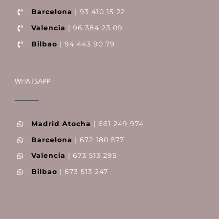
Barcelona
| 93 410 15 22
Valencia
| 96 384 23 09
Bilbao
| 94 443 90 79
WHATSAPP
Madrid Atocha
| 661 249 974
Barcelona
| 672 180 577
Valencia
| 673 513 295
Bilbao
| 673 513 247