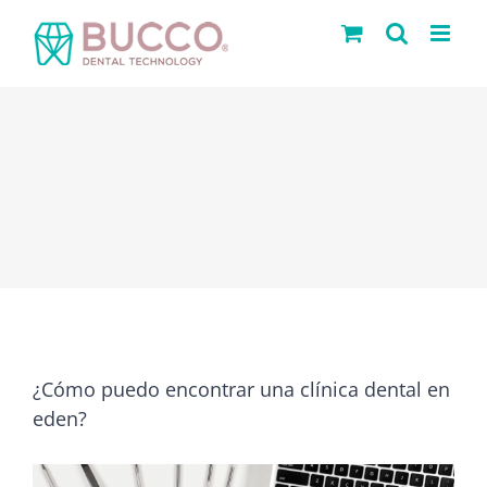
Saltar
al
contenido
¿Cómo
puedo
encontrar
una
clínica
dental en
eden?
¿Cómo puedo encontrar una clínica dental en
eden?
Ver