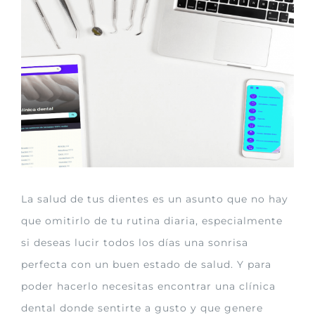
imagen
más
grande
La salud de tus dientes es un asunto que no hay
que omitirlo de tu rutina diaria, especialmente
si deseas lucir todos los días una sonrisa
perfecta con un buen estado de salud. Y para
poder hacerlo necesitas encontrar una clínica
dental donde sentirte a gusto y que genere