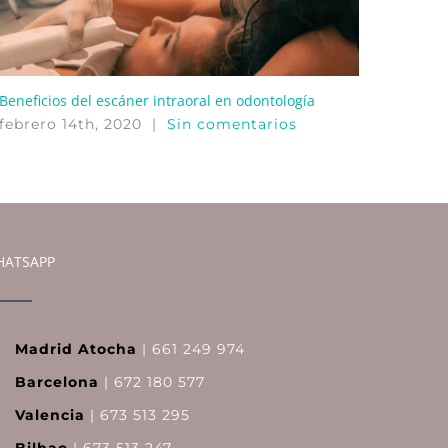
Beneficios del escáner intraoral en odontología
febrero 14th, 2020
|
Sin comentarios
ATSAPP
Madrid Atocha
| 661 249 974
Barcelona
| 672 180 577
Valencia
| 673 513 295
Bilbao
| 673 513 247