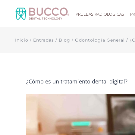
Saltar
al
PRUEBAS RADIOLÓGICAS
P
contenido
Inicio
/
Entradas
/
Blog
/
Odontología General
/
¿C
¿Cómo es un tratamiento dental digital?
Ver
imagen
más
grande