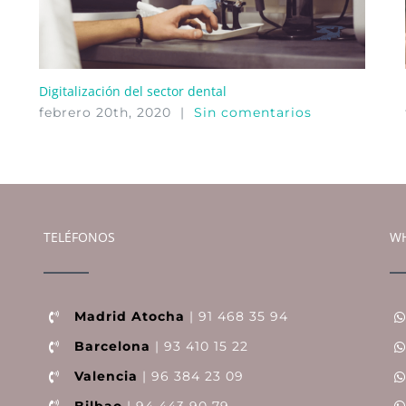
Digitalización del sector dental
febrero 20th, 2020
|
Sin comentarios
TELÉFONOS
WH
Madrid Atocha
| 91 468 35 94
Barcelona
| 93 410 15 22
Valencia
| 96 384 23 09
Bilbao
| 94 443 90 79