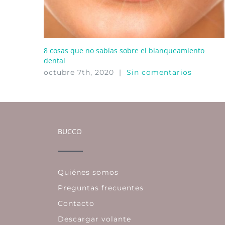
8 cosas que no sabías sobre el blanqueamiento
dental
octubre 7th, 2020
|
Sin comentarios
BUCCO
Quiénes somos
Preguntas frecuentes
Contacto
Descargar volante