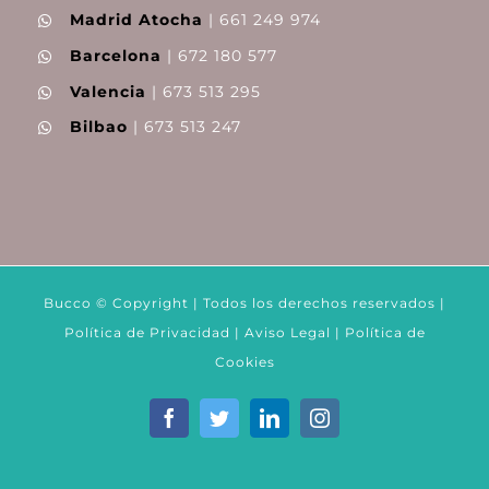
Madrid Atocha
| 661 249 974
Barcelona
| 672 180 577
Valencia
| 673 513 295
Bilbao
| 673 513 247
Bucco © Copyright | Todos los derechos reservados |
Política de Privacidad
|
Aviso Legal
|
Política de
Cookies
Facebook
Twitter
LinkedIn
Instagram