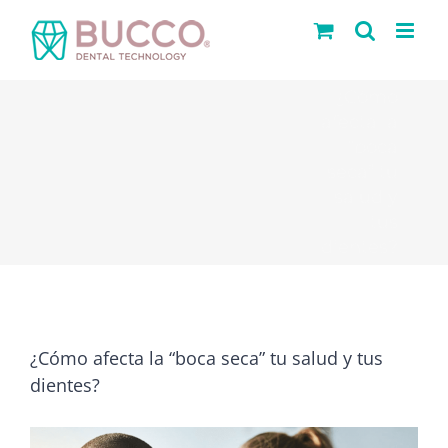
Saltar
al
contenido
¿Cómo
afecta la
“boca
seca” tu
salud y
tus
dientes?
¿Cómo afecta la “boca seca” tu salud y tus
dientes?
Ver