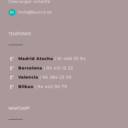
Descargar volante
hola@bucco.es
TELÉFONOS
Madrid Atocha
| 91 468 35 94
Barcelona
| 93 410 15 22
Valencia
| 96 384 23 09
Bilbao
| 94 443 90 79
WHATSAPP