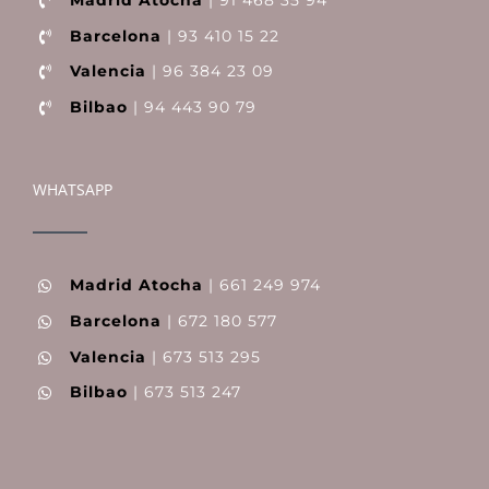
Barcelona
| 93 410 15 22
Valencia
| 96 384 23 09
Bilbao
| 94 443 90 79
WHATSAPP
Madrid Atocha
| 661 249 974
Barcelona
| 672 180 577
Valencia
| 673 513 295
Bilbao
| 673 513 247