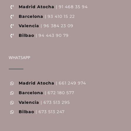
Madrid Atocha
| 91 468 35 94
Barcelona
| 93 410 15 22
Valencia
| 96 384 23 09
Bilbao
| 94 443 90 79
WHATSAPP
Madrid Atocha
| 661 249 974
Barcelona
| 672 180 577
Valencia
| 673 513 295
Bilbao
| 673 513 247