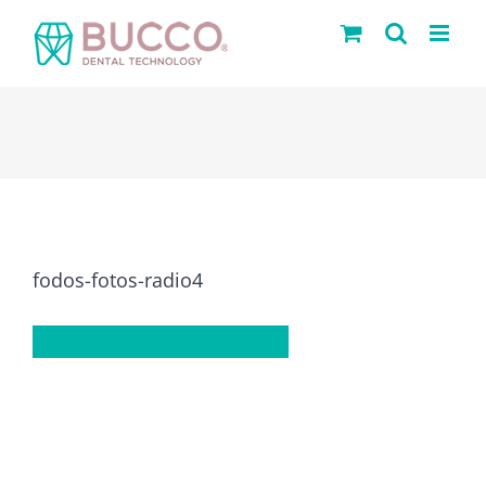
Saltar
al
contenido
fodos-
fotos-
radio4
fodos-fotos-radio4