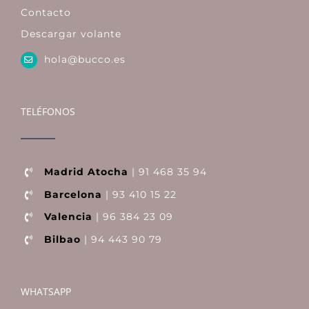
Contacto
Descargar volante
hola@bucco.es
TELÉFONOS
Madrid Atocha
| 91 468 35 94
Barcelona
| 93 410 15 22
Valencia
| 96 384 23 09
Bilbao
| 94 443 90 79
WHATSAPP