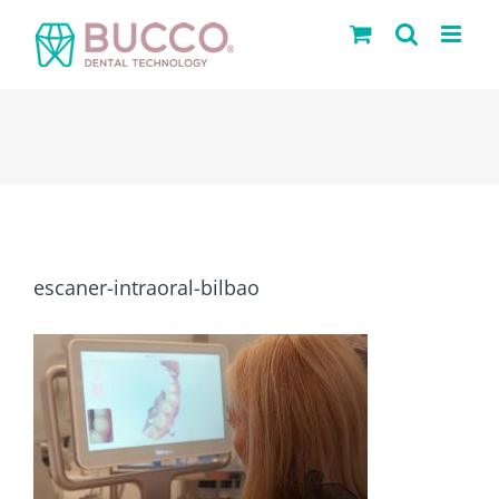
Saltar
al
contenido
escaner-
intraoral-
bilbao
escaner-intraoral-bilbao