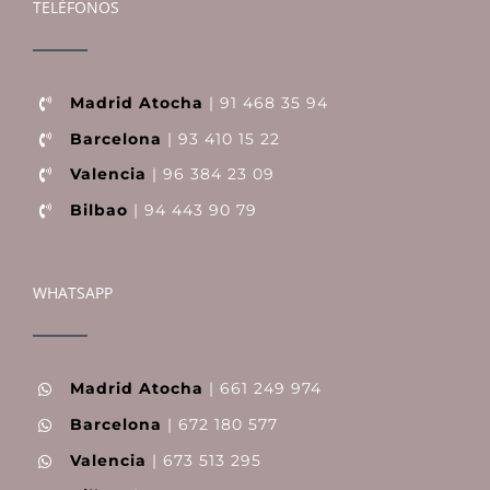
TELÉFONOS
Madrid Atocha
| 91 468 35 94
Barcelona
| 93 410 15 22
Valencia
| 96 384 23 09
Bilbao
| 94 443 90 79
WHATSAPP
Madrid Atocha
| 661 249 974
Barcelona
| 672 180 577
Valencia
| 673 513 295