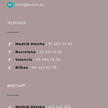
hola@bucco.es
TELÉFONOS
Madrid Atocha
| 91 468 35 94
Barcelona
| 93 410 15 22
Valencia
| 96 384 23 09
Bilbao
| 94 443 90 79
WHATSAPP
Madrid Atocha
| 661 249 974