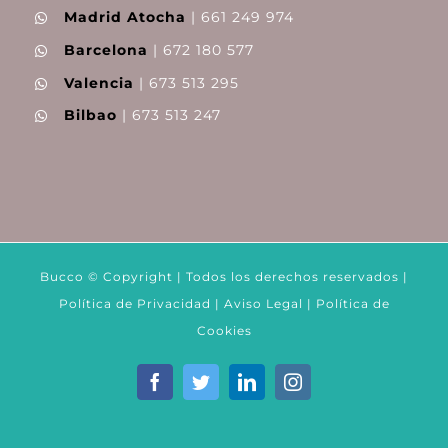
Madrid Atocha
| 661 249 974
Barcelona
| 672 180 577
Valencia
| 673 513 295
Bilbao
| 673 513 247
Bucco © Copyright | Todos los derechos reservados |
Política de Privacidad
|
Aviso Legal
|
Política de
Cookies
Facebook
Twitter
LinkedIn
Instagram