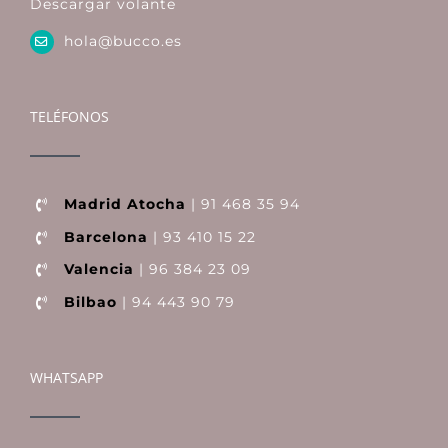
Descargar volante
hola@bucco.es
TELÉFONOS
Madrid Atocha
| 91 468 35 94
Barcelona
| 93 410 15 22
Valencia
| 96 384 23 09
Bilbao
| 94 443 90 79
WHATSAPP