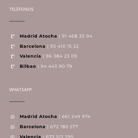
TELÉFONOS
Madrid Atocha
| 91 468 35 94
Barcelona
| 93 410 15 22
Valencia
| 96 384 23 09
Bilbao
| 94 443 90 79
WHATSAPP
Madrid Atocha
| 661 249 974
Barcelona
| 672 180 577
Valencia
| 673 513 295