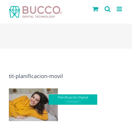
Saltar
al
contenido
tit-
planificacion-
movil
tit-planificacion-movil