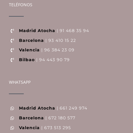
TELÉFONOS
Madrid Atocha
| 91 468 35 94
Barcelona
| 93 410 15 22
Valencia
| 96 384 23 09
Bilbao
| 94 443 90 79
WHATSAPP
Madrid Atocha
| 661 249 974
Barcelona
| 672 180 577
Valencia
| 673 513 295