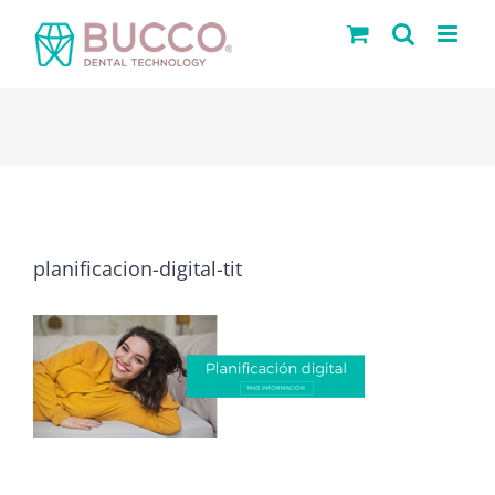
Saltar
al
contenido
planificacion-
digital-tit
planificacion-digital-tit