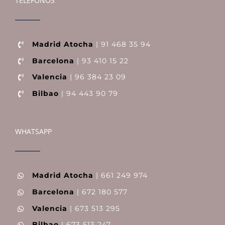
TELÉFONOS
Madrid Atocha
| 91 468 35 94
Barcelona
| 93 410 15 22
Valencia
| 96 384 23 09
Bilbao
| 94 443 90 79
WHATSAPP
Madrid Atocha
| 661 249 974
Barcelona
| 672 180 577
Valencia
| 673 513 295
Bilbao
| 673 513 247