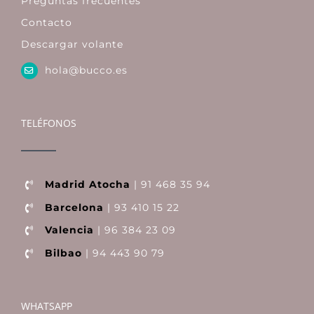
Preguntas frecuentes
Contacto
Descargar volante
hola@bucco.es
TELÉFONOS
Madrid Atocha
| 91 468 35 94
Barcelona
| 93 410 15 22
Valencia
| 96 384 23 09
Bilbao
| 94 443 90 79
WHATSAPP