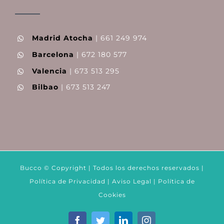
Madrid Atocha
| 661 249 974
Barcelona
| 672 180 577
Valencia
| 673 513 295
Bilbao
| 673 513 247
Bucco © Copyright | Todos los derechos reservados |
Política de Privacidad
|
Aviso Legal
|
Política de
Cookies