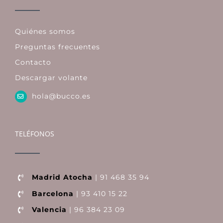
Quiénes somos
Preguntas frecuentes
Contacto
Descargar volante
hola@bucco.es
TELÉFONOS
Madrid Atocha
| 91 468 35 94
Barcelona
| 93 410 15 22
Valencia
| 96 384 23 09