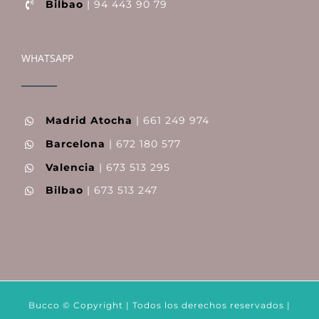
Bilbao
| 94 443 90 79
WHATSAPP
Madrid Atocha
| 661 249 974
Barcelona
| 672 180 577
Valencia
| 673 513 295
Bilbao
| 673 513 247
Bucco © Copyright | Todos los derechos reservados |