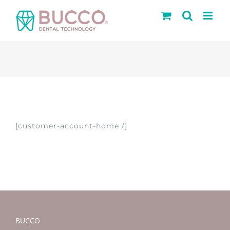
Saltar
al
contenido
Mi
cuenta
[customer-account-home /]
BUCCO