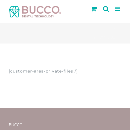
Saltar
al
contenido
Mis
archivos
[customer-area-private-files /]
BUCCO