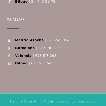
Bilbao
| 94 443 90 79
WHATSAPP
Madrid Atocha
| 661 249 974
Barcelona
| 672 180 577
Valencia
| 673 513 295
Bilbao
| 673 513 247
Bucco © Copyright | Todos los derechos reservados |