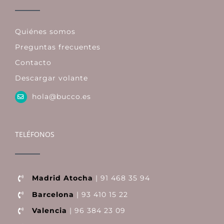
Quiénes somos
Preguntas frecuentes
Contacto
Descargar volante
hola@bucco.es
TELÉFONOS
Madrid Atocha
| 91 468 35 94
Barcelona
| 93 410 15 22
Valencia
| 96 384 23 09