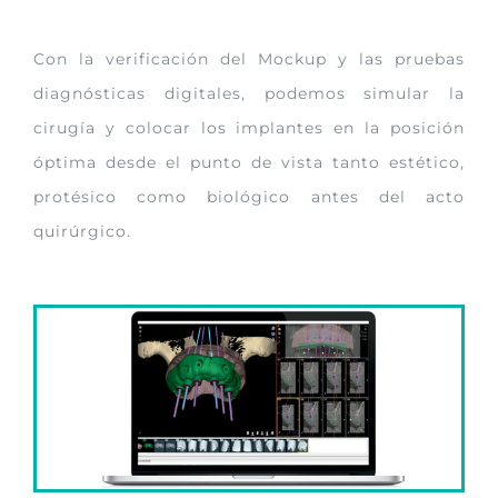
Con la verificación del Mockup y las pruebas
diagnósticas digitales, podemos simular la
cirugía y colocar los implantes en la posición
óptima desde el punto de vista tanto estético,
protésico como biológico antes del acto
quirúrgico.