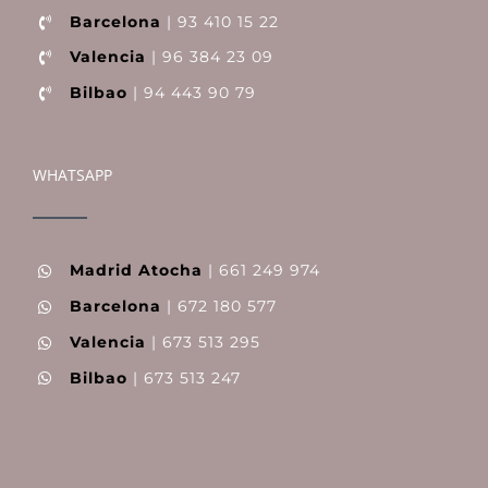
Barcelona
| 93 410 15 22
Valencia
| 96 384 23 09
Bilbao
| 94 443 90 79
WHATSAPP
Madrid Atocha
| 661 249 974
Barcelona
| 672 180 577
Valencia
| 673 513 295
Bilbao
| 673 513 247