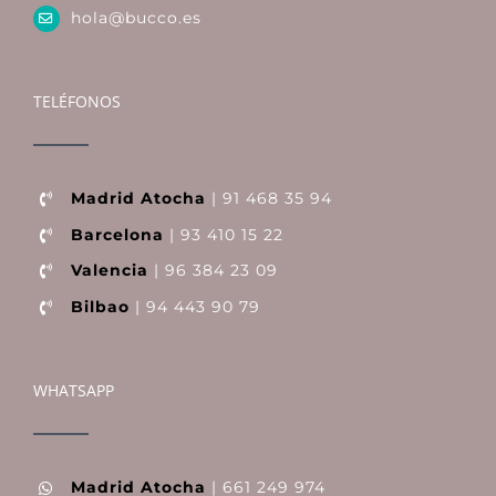
hola@bucco.es
TELÉFONOS
Madrid Atocha
| 91 468 35 94
Barcelona
| 93 410 15 22
Valencia
| 96 384 23 09
Bilbao
| 94 443 90 79
WHATSAPP
Madrid Atocha
| 661 249 974