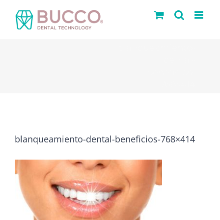
Saltar
al
contenido
blanqueamiento-
dental-
beneficios-
768×414
blanqueamiento-dental-beneficios-768×414